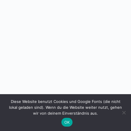
Diese Website benutzt Cookies und Google Fonts (die nicht
lokal geladen sind). Wenn du die Website weiter nutzt, gehen
wir von deinem Einverständnis aus.
OK
Datenschutz
Impressum
Copyright © 2026 - WordPress Theme von
CreativeThemes